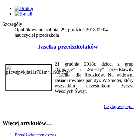
Szczegóły
Opublikowano: sobota, 29, grudzień 2018 09:04
nauczyciel przedszkola
Jasełka przedszkolaków
21 grudnia 2018r. dzieci z grup
"Gumisie" i :Smerfy" przedstawiły
"Jasełka" dla Rodziców. Na widowni
zasiadł również pan dyr. W.Smoter, który
wszystkim uczestnikom życzył
Wesołych Świąt.
Czytaj więcej...
Więcej artykułów…
Przedświąteczny czas...