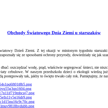
Obchody Światowego Dnia Ziemi u starszaków
iatowy Dzień Ziemi. Z tej okazji w minionym tygodniu starszaki 
zapoznały się ze sposobami ochrony przyrody, dowiedziały się jak szan
ią dbać: oszczędzać wodę, prąd, właściwie segregować śmieci, nie ni
iaty cebulowe. W naszym przedszkolu dzieci o ekologii wiedzą ju
dą postępowały tak, jakby to święto trwało cały rok. Pamiętajmy, że nas